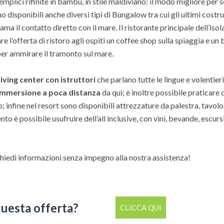
mplici rifinite in bambù, in stile maldiviano: il modo migliore per s
disponibili anche diversi tipi di Bungalow tra cui gli ultimi costru
ama il contatto diretto con il mare. Il ristorante principale dell’isol
 l’offerta di ristoro agli ospiti un coffee shop sulla spiaggia e un 
er ammirare il tramonto sul mare.
iving center con istruttori
che parlano tutte le lingue e volentieri
 immersione a poca distanza
da qui; è inoltre possibile praticare 
infine nel resort sono disponibili attrezzature da palestra, tavolo
è possibile usufruire dell’all inclusive, con vini, bevande, escurs
chiedi informazioni senza impegno alla nostra assistenza!
questa offerta?
CLICCA QUI