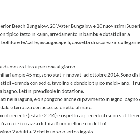
Superior Beach Bungalow, 20 Water Bungalow e 20 nuovissimi Super
n tipico tetto in kajan, arredamento in bambù e dotati di aria
, bollitore tè/caffè, asciugacapelli, cassetta di sicurezza, collegam
a da mezzo litro a persona al giorno.
iliari ampie 45 mq, sono stati rinnovati ad ottobre 2014. Sono dis
ati di veranda con sedie, tavolino e dondolo tipico maldiviano. Il n
 bagno. Lettini prendisole in dotazione.
ati nella laguna, e dispongono anche di pavimento in legno, bagno
ndale e terrazza con accesso diretto al mare.
più di recente (estate 2014) e rispetto ai precedenti sono si differe
ù ampi e terrazza dotata di ombrellone con lettini.
imo 2 adulti + 2 chd in un solo letto singolo.