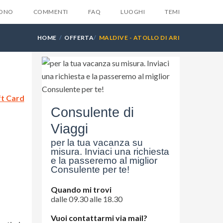
SONO
COMMENTI
FAQ
LUOGHI
TEMI
HOME
OFFERTA
MALDIVE - ATOLLO DI ARI
X
ft Card
la tua email e ti invieremo
Consulente di
ente
6 suggerimenti
che
Viaggi
suno ti dara mai...
per la tua vacanza su
misura. Inviaci una richiesta
e la passeremo al miglior
Consulente per te!
Quando mi trovi
dalle 09.30 alle 18.30
Vuoi contattarmi via mail?