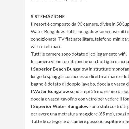
SISTEMAZIONE
Il resort è composto da 90 camere, divise in 50 
Water Bungalow. Tutti i bungalow sono costruiti co
condizionata, TV flat satellitare, telefono, minibar
wi-fi e teli mare.
Tutti le camere sono dotate di collegamento wifi.
In camera viene fornita anche una bottiglia di acqu
I
Superior Beach Bungalow
in strutture monofam
lungo la spiaggia con accesso diretto al mare e dot
bagno è dotato di doppio lavabo, doccia e vasca da
I
Water Bungalow
sono ampi 56 mq e sono disloc
doccia e vasca, tavolino con vetro per vedere il fo
I
Superior Water Bungalow
sono stati costruiti 
per avere una metratura maggiore (65 mq), spazi pi
Tutte le categorie di camere possono ospitare mass