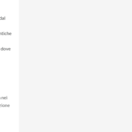
dal
ntiche
, dove
 nei
izione