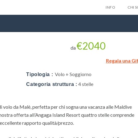
INFO
CHI 
€2040
da
Regala una Gi
Lascia qui 
Volo + Soggiorno
Tipologia :
gratuitam
4 stelle
Categoria struttura :
nes
di volo da Malè, perfetta per chi sogna una vacanza alle Maldive
Privacy Policy
a nostra offerta all’Angaga Island Resort quattro stelle comprende
 eccellente rapporto qualità/prezzo.