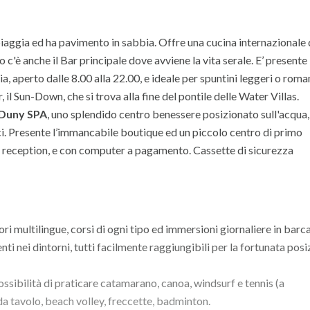
 spiaggia ed ha pavimento in sabbia. Offre una cucina internazionale 
o c'è anche il Bar principale dove avviene la vita serale. E’ presente
a, aperto dalle 8.00 alla 22.00, e ideale per spuntini leggeri o roma
, il Sun-Down, che si trova alla fine del pontile delle Water Villas.
Duny SPA
, uno splendido centro benessere posizionato sull'acqua
ci. Presente l’immancabile boutique ed un piccolo centro di primo
la reception, e con computer a pagamento. Cassette di sicurezza
ri multilingue, corsi di ogni tipo ed immersioni giornaliere in barca
ti nei dintorni, tutti facilmente raggiungibili per la fortunata pos
ossibilità di praticare catamarano, canoa, windsurf e tennis (a
 da tavolo, beach volley, freccette, badminton.