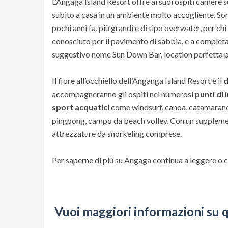
L’Angaga Island Resort offre ai suoi ospiti camere se
subito a casa in un ambiente molto accogliente. Sono 
pochi anni fa, più grandi e di tipo overwater, per chi 
conosciuto per il pavimento di sabbia, e a completare
suggestivo nome Sun Down Bar, location perfetta p
Il fiore all’occhiello dell’Anganga Island Resort è il
d
accompagneranno gli ospiti nei numerosi
punti di
sport acquatici
come windsurf, canoa, catamarano; 
pingpong, campo da beach volley. Con un supplemento 
attrezzature da snorkeling comprese.
Per saperne di più su Angaga continua a leggere o 
Vuoi maggiori informazioni su 