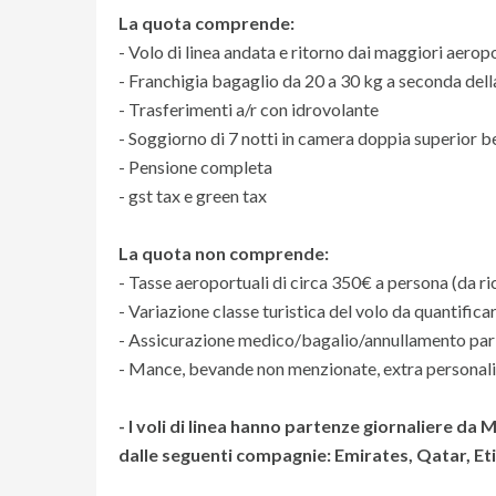
La quota comprende:
- Volo di linea andata e ritorno dai maggiori aeropor
- Franchigia bagaglio da 20 a 30 kg a seconda del
- Trasferimenti a/r con idrovolante
- Soggiorno di 7 notti in camera doppia superior
- Pensione completa
- gst tax e green tax
La quota non comprende:
- Tasse aeroportuali di circa 350€ a persona (da r
- Variazione classe turistica del volo da quantifi
- Assicurazione medico/bagalio/annullamento pari
- Mance, bevande non menzionate, extra personali
- I voli di linea hanno partenze giornaliere da 
dalle seguenti compagnie: Emirates, Qatar, Eti