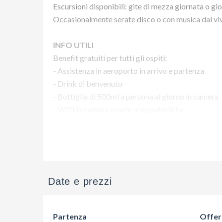
Escursioni disponibili: gite di mezza giornata o gio
Occasionalmente serate disco o con musica dal vi
INFO UTILI
Benefit gratuiti per tutti gli ospiti:
- Assistenza in aeroporto in arrivo e partenza
- Drink di benvenuto
- Bottiglia di 500ml a persona al giorno in camera
- WIFI in camera e nelle aree pubbliche
Vuoi maggiori informazioni su 
Date e prezzi
Partenza
Offer