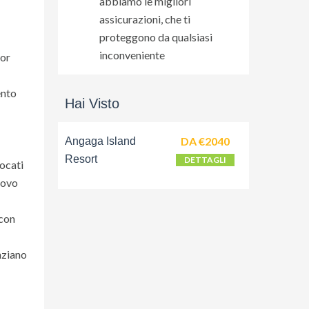
abbiamo le migliori
assicurazioni, che ti
proteggono da qualsiasi
inconveniente
ior
ento
Hai Visto
DA €2040
Angaga Island
Resort
DETTAGLI
locati
uovo
 con
nziano