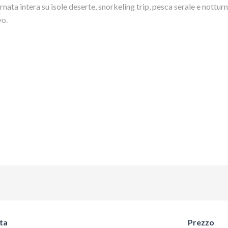
rnata intera su isole deserte, snorkeling trip, pesca serale e notturn
vo.
questa offerta?
CLICCA QUI
ta
Prezzo