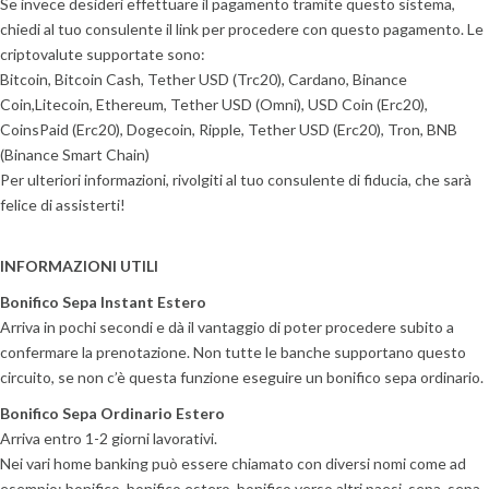
Se invece desideri effettuare il pagamento tramite questo sistema,
chiedi al tuo consulente il link per procedere con questo pagamento. Le
criptovalute supportate sono:
Bitcoin, Bitcoin Cash, Tether USD (Trc20), Cardano, Binance
Coin,Litecoin, Ethereum, Tether USD (Omni), USD Coin (Erc20),
CoinsPaid (Erc20), Dogecoin, Ripple, Tether USD (Erc20), Tron, BNB
(Binance Smart Chain)
Per ulteriori informazioni, rivolgiti al tuo consulente di fiducia, che sarà
felice di assisterti!
INFORMAZIONI UTILI
Bonifico Sepa Instant Estero
Arriva in pochi secondi e dà il vantaggio di poter procedere subito a
confermare la prenotazione. Non tutte le banche supportano questo
circuito, se non c’è questa funzione eseguire un bonifico sepa ordinario.
Bonifico Sepa Ordinario Estero
Arriva entro 1-2 giorni lavorativi.
Nei vari home banking può essere chiamato con diversi nomi come ad
esempio: bonifico, bonifico estero, bonifico verso altri paesi, sepa, sepa