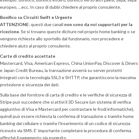
europeo, …ecc. In caso di dubbi chiedere al proprio consulente.
Bonifico su Circuiti Swift e Urgente
ATTENZIONE
: questi due canali
non sono da noi supportati per la
ricezione
. Se si trovano queste diciture nel proprio home banking o se
vengono richieste allo sportello dal funzionario, non procedere e
chiedere aiuto al proprio consulente.
Carte di credito accettate
Mastercard, Visa, American Express, China UnionPay, Discover & Diners
e Japan Credit Bureau, la transazione avverrà su server protetti
integrati con la tecnologia SSL3 e SHTTP, che garantiscono la massima
protezione e sicurezza dei dati.
Sulla base del fornitore di carta di credito e le verifiche di sicurezza di
Stripe può succedere che si attivi il 3D Secure (un sistema di verifica
aggiuntivo di Visa e Mastercard per contrastare le frodi informatiche),
quindi può essere richiesta la conferma di transazione o tramite home
banking dal cellulare o tramite l’inserimento di un codice di sicurezza
ricevuto via SMS. E’ importante completare la procedura di conferma
affinchè il pagamento sia eseguito.