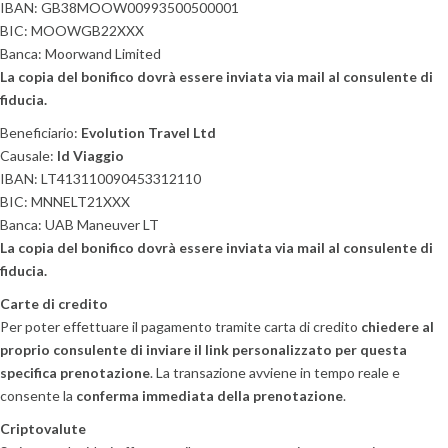
IBAN: GB38MOOW00993500500001
BIC: MOOWGB22XXX
Banca: Moorwand Limited
La copia del bonifico dovrà essere inviata via mail al consulente di
fiducia.
Beneficiario:
Evolution Travel Ltd
Causale:
Id Viaggio
IBAN: LT413110090453312110
BIC: MNNELT21XXX
Banca: UAB Maneuver LT
La copia del bonifico dovrà essere inviata via mail al consulente di
fiducia.
Carte di credito
Per poter effettuare il pagamento tramite carta di credito
chiedere al
proprio consulente di inviare il link personalizzato per questa
specifica prenotazione
. La transazione avviene in tempo reale e
consente la
conferma immediata della prenotazione
.
Criptovalute