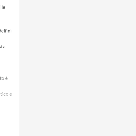
ile
elfini
i a
to è
tico e