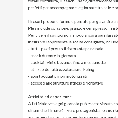
totale continuità, il
Beach Shack
, direttamente sul
perfetti per accompagnare le giornate tra sole e o
Il resort propone formule pensate per garantire un
Plus
include colazione, pranzo e cena presso il rist
Per vivere il soggiorno in modo ancora più rilassa
Inclusive
rappresenta la scelta consigliata, includ
- tutti i pasti presso il ristorante principale
- snack durante la giornata
- cocktail, vini e bevande fino a mezzanotte
- utilizzo dell’attrezzatura snorkeling
- sport acquatici non motorizzati
- accesso alle strutture fitness e ricreative
Attività ed esperienze
A Eri Maldives ogni giornata può essere vissuta con
dinamiche. Il mare è il vero protagonista: lo
snorke
anche per chi si avvicina per la prima volta a quest