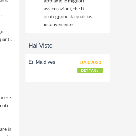
abbiamo le migliori
assicurazioni, che ti
e
proteggono da qualsiasi
inconveniente
gni
ianti,
Hai Visto
DA €2020
Eri Maldives
DETTAGLI
acere.
enti
are in