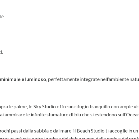
lè.
i.
 minimale e luminoso
, perfettamente integrate nell’ambiente natu
sopra le palme, lo Sky Studio offre un rifugio tranquillo con ampie vi
ai ammirare le infinite sfumature di blu che si estendono sull’Ocea
pochi passi dalla sabbia e dal mare, il Beach Studio ti accoglie in un
 terrazza privata potrai godere del dolce suono delle onde e del pr