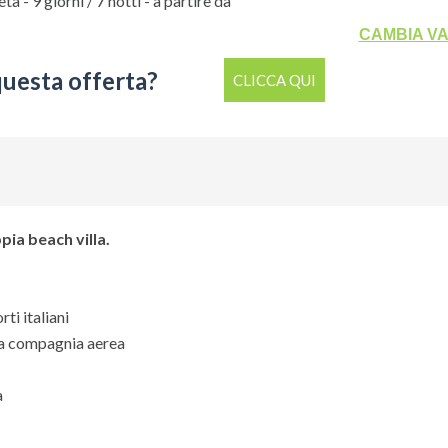
a - 9 giorni / 7 notti - a partire da
CAMBIA V
questa offerta?
CLICCA QUI
ia beach villa.
ti italiani
la compagnia aerea
a