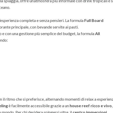
la spiaggia, offre un’atmosfera più informale con drink tropicali e 
ceano.
’esperienza completa e senza pensieri. La formula
Full Board
orante principale, con bevande servite ai pasti.
to e con una gestione più semplice del budget, la formula
All
endo:
 il ritmo che si preferisce, alternando momenti di relax a esperien
ling
è facilmente accessibile grazie a un
house reef ricco e vivo
o mondo. Per chi desidera spingersi oltre, il
centro immersioni