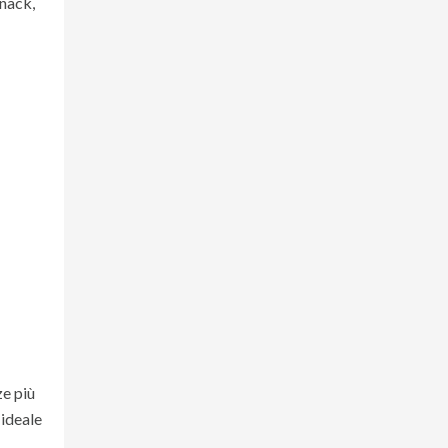
snack,
ze più
, ideale