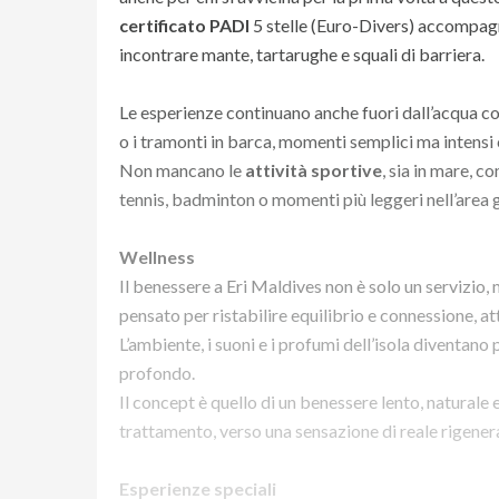
certificato PADI
5 stelle (Euro-Divers) accompagna 
incontrare mante, tartarughe e squali di barriera.
Le esperienze continuano anche fuori dall’acqua c
o i tramonti in barca, momenti semplici ma intensi
Non mancano le
attività sportive
, sia in mare, c
tennis, badminton o momenti più leggeri nell’area g
Wellness
Il benessere a Eri Maldives non è solo un servizio, 
pensato per ristabilire equilibrio e connessione, at
L’ambiente, i suoni e i profumi dell’isola diventano
profondo.
Il concept è quello di un benessere lento, naturale
trattamento, verso una sensazione di reale rigener
Esperienze speciali