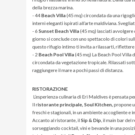
della brezza marina.
- 44
Beach Villa
(45 mq) circondata da una rigoglio
interni eleganti ispirati all’arte maldiviana. Svegliat
- 6
Sunset Beach Villa
(45 mq) lasciati avvolgere 
giorno si conclude con uno spettacolo di colori sul
questo rifugio intimo ti invita a rilassarti, riflette
- 2
Beach Pool Villa
(45 mq) La Beach Pool Villa di
circondata da vegetazione tropicale. Rilassati sott
raggiungere il mare a pochi passi di distanza.
RISTORAZIONE
L’esperienza culinaria di Eri Maldives è pensata 
Il r
istorante principale, Soul Kitchen,
propone un
freschi e stagionali, in un ambiente accogliente e 
Accanto al ristorante, il
Sip & Dip
, il main bar del 
sorseggiando cocktail, vini e bevande in una posizio