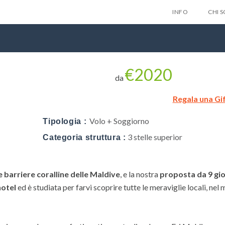
INFO
CHI 
€2020
da
Regala una Gi
Lascia qui 
Volo + Soggiorno
Tipologia :
gratuitam
3 stelle superior
Categoria struttura :
nes
le barriere coralline delle Maldive
, e la nostra
proposta da 9 gio
Privacy Policy
hotel
ed è studiata per farvi scoprire tutte le meraviglie locali, nel