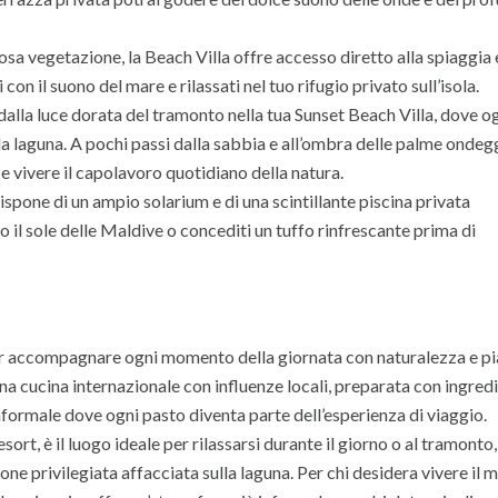
sa vegetazione, la Beach Villa offre accesso diretto alla spiaggia 
i con il suono del mare e rilassati nel tuo rifugio privato sull’isola.
dalla luce dorata del tramonto nella tua Sunset Beach Villa, dove o
la laguna. A pochi passi dalla sabbia e all’ombra delle palme ondegg
re e vivere il capolavoro quotidiano della natura.
spone di un ampio solarium e di una scintillante piscina privata
o il sole delle Maldive o concediti un tuffo rinfrescante prima di
per accompagnare ogni momento della giornata con naturalezza e pi
a cucina internazionale con influenze locali, preparata con ingredi
informale dove ogni pasto diventa parte dell’esperienza di viaggio.
resort, è il luogo ideale per rilassarsi durante il giorno o al tramonto,
ne privilegiata affacciata sulla laguna. Per chi desidera vivere il m