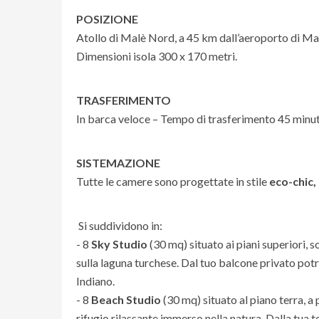
POSIZIONE
Atollo di Malè Nord, a 45 km dall’aeroporto di Ma
Dimensioni isola 300 x 170 metri.
TRASFERIMENTO
In barca veloce – Tempo di trasferimento 45 minut
SISTEMAZIONE
Tutte le camere sono progettate in stile
eco-chic,
Si suddividono in:
- 8
Sky Studio
(30 mq) situato ai piani superiori, 
sulla laguna turchese. Dal tuo balcone privato potr
Indiano.
- 8
Beach Studio
(30 mq) situato al piano terra, a 
rifugio rilassante immerso nella natura. Dalla tua