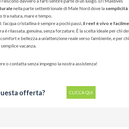
e riescono davvero a farti sentire parte di un luogo. Eri Maldives
turale
nella parte settentrionale di Male Nord dove la
semplicità
rio tra natura, mare e tempo.
i: l’acqua cristallina è sempre a pochi passi,
il reef è vivo e facilm
ra è rilassata, genuina, senza forzature. È la scelta ideale per chi d
omfort e bellezza a un’attenzione reale verso l’ambiente, e per ch
a semplice vacanza.
gere o contatta senza impegno la nostra assistenza!
questa offerta?
CLICCA QUI