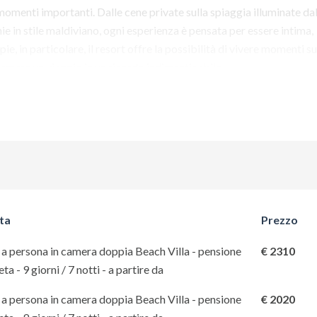
momenti importanti. Dalle cene private sulla spiaggia illuminate dal
nie in stile maldiviano, ogni esperienza è pensata per essere intima,
, in particolare, il resort offre la possibilità di vivere momenti su
ormare un viaggio in un ricordo indimenticabile.
questa offerta?
CLICCA QUI
ta
Prezzo
a persona in camera doppia Beach Villa - pensione
€ 2310
a - 9 giorni / 7 notti - a partire da
a persona in camera doppia Beach Villa - pensione
€ 2020