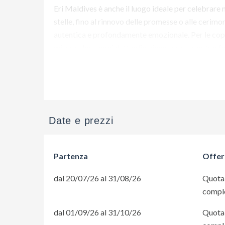
Eri Maldives è anche il luogo ideale per celebrare 
stelle, fino al rinnovo delle promesse o alle cerimo
autentica e profondamente emozionale. Per le coppie
misura, dove ogni dettaglio viene curato per trasf
Vuoi maggiori informazioni su 
Date e prezzi
Partenza
Offer
dal 20/07/26 al 31/08/26
Quota 
complet
dal 01/09/26 al 31/10/26
Quota 