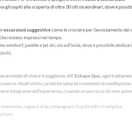
gli ospiti alla scoperta di oltre 30 siti straordinari, dove è possib
on
escursioni suggestive
come le crociere per l’avvistamento dei d
 che restano impressi nel tempo.
ome windsurf, paddle e jet ski, sia sull’isola, dove è possibile dedicars
iochi.
ma un modo di vivere il soggiorno. All’
Eskape Spa,
ogni trattamen
traverso rituali olistici, pratiche naturali e momenti di meditazione.
 parte integrante dell’esperienza, creando un percorso di relax auten
 e immersivo, capace di accompagnare l’ospite oltre il semplice
azione.