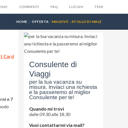
SONO
COMMENTI
FAQ
LUOGHI
TEMI
HOME
OFFERTA
MALDIVE - ATOLLO DI MALE
NORD
X
ft Card
la tua email e ti invieremo
Consulente di
ente
6 suggerimenti
che
Viaggi
suno ti dara mai...
per la tua vacanza su
misura. Inviaci una richiesta
e la passeremo al miglior
Consulente per te!
rni e 7
 modo
Quando mi trovi
dalle 09.30 alle 18.30
Vuoi contattarmi via mail?